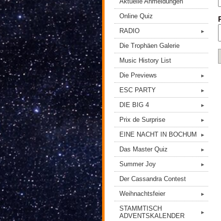
Aktuelle Anmeldungen
Online Quiz
RADIO
►
Die Trophäen Galerie
Music History List
Die Previews
►
ESC PARTY
►
DIE BIG 4
►
Prix de Surprise
►
EINE NACHT IN BOCHUM
►
Das Master Quiz
►
Summer Joy
►
Der Cassandra Contest
Weihnachtsfeier
►
STAMMTISCH
►
ADVENTSKALENDER