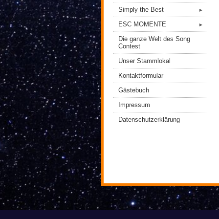
Simply the Best
►
ESC MOMENTE
►
Die ganze Welt des Song
Contest
Unser Stammlokal
Kontaktformular
Gästebuch
Impressum
Datenschutzerklärung