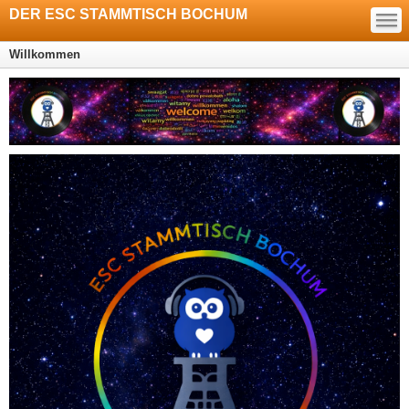
—
DER ESC STAMMTISCH BOCHUM
—
—
Willkommen