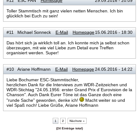
#12 ESC FAN
Homepage
29.09.2016 - 20:09
Toller Stammtisch mit ganz vielen netten Menschen. Ich bin
glücklich bei Euch zu sein!
#11 Michael Sonneck
E-Mail
Homepage
15.06.2016 - 18:30
Das hört sich ja wirklich toll an. Ich konnte mich ja selbst schon
überzeugen, mit wie viel Liebe zum Detail eure Treffen
organisiert werden. Super!
#10 Ariane Hoffmann
E-Mail
Homepage
24.05.2016 - 14:22
Liebe Bochumer ESC-Stammtischler,
herzlichen Dank für die Interviews zum WDR-Zeitzeichen und
WDR-Stichtag "24.05.1956: erster Grand Prix d´Eurovision de la
Chanson". Auch Dank Eurer Töne ist das Ganze doch eine
"runde Sache" geworden, denke ich!
Macht weiter so und
viel Spaß noch! Liebe Grüße, Ariane Hoffmann
1
2
Nächste »
(24 Einträge total)